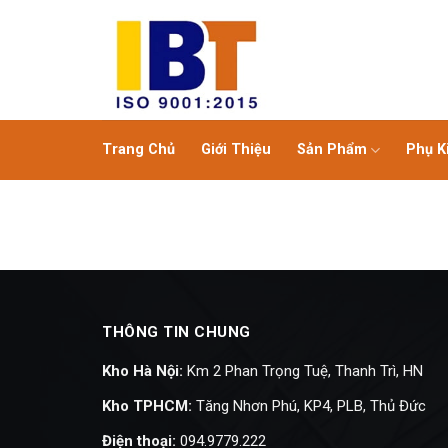
Bỏ
qua
nội
dung
Trang Chủ
Giới Thiệu
Sản Phẩm
Phụ K
THÔNG TIN CHUNG
Kho Hà Nội:
Km 2 Phan Trọng Tuệ, Thanh Trì, HN
Kho TPHCM:
Tăng Nhơn Phú, KP4, PLB, Thủ Đức
Điện thoại:
094.9779.222