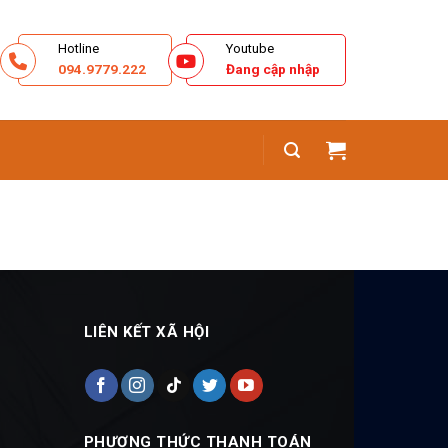
Hotline
Youtube
094.9779.222
Đang cập nhập
G
LIÊN KẾT XÃ HỘI
PHƯƠNG THỨC THANH TOÁN