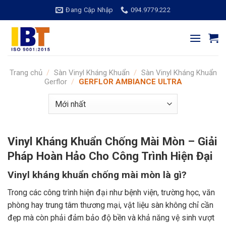
Bỏ
Đang Cập Nhập
094.9779.222
qua
nội
dung
Trang chủ
/
Sàn Vinyl Kháng Khuẩn
/
Sàn Vinyl Kháng Khuẩn
Gerflor
/
GERFLOR AMBIANCE ULTRA
Vinyl Kháng Khuẩn Chống Mài Mòn – Giải
Pháp Hoàn Hảo Cho Công Trình Hiện Đại
Vinyl kháng khuẩn chống mài mòn là gì?
Trong các công trình hiện đại như bệnh viện, trường học, văn
phòng hay trung tâm thương mại, vật liệu sàn không chỉ cần
đẹp mà còn phải đảm bảo độ bền và khả năng vệ sinh vượt