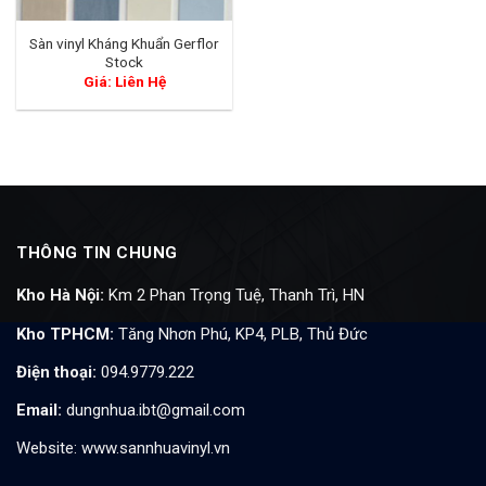
Sàn vinyl Kháng Khuẩn Gerflor
Stock
Giá: Liên Hệ
THÔNG TIN CHUNG
Kho Hà Nội:
Km 2 Phan Trọng Tuệ, Thanh Trì, HN
Kho TPHCM:
Tăng Nhơn Phú, KP4, PLB, Thủ Đức
Điện thoại:
094.9779.222
Email:
dungnhua.ibt@gmail.com
Website:
www.sannhuavinyl.vn