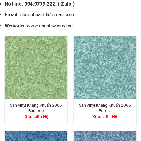
Hotline:
094.9779.222
( Zalo )
Email:
dungnhua.ibt@gmail.com
Website:
www.sannhuavinyl.vn
Sàn vinyl Kháng Khuẩn 2065
Sàn vinyl Kháng Khuẩn 2066
Bamboo
Forest
Giá: Liên Hệ
Giá: Liên Hệ