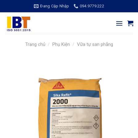
Bỏ
Đang Cập Nhập
094.9779.222
qua
nội
dung
Trang chủ
/
Phụ Kiện
/
Vữa tự san phẳng