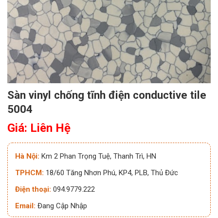
Sàn vinyl chống tĩnh điện conductive tile
5004
Giá: Liên Hệ
Hà Nội:
Km 2 Phan Trọng Tuệ, Thanh Trì, HN
TPHCM:
18/60 Tăng Nhơn Phú, KP4, PLB, Thủ Đức
Điện thoại:
094.9779.222
Email:
Đang Cập Nhập