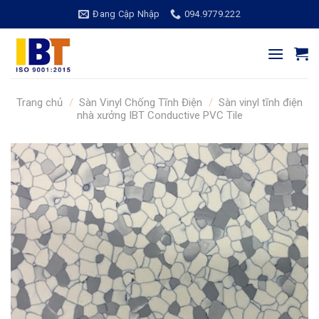
Bỏ
Đang Cập Nhập
094.9779.222
qua
nội
dung
Trang chủ
/
Sàn Vinyl Chống Tĩnh Điện
/
Sàn vinyl tĩnh điện
nhà xưởng IBT Conductive PVC Tile