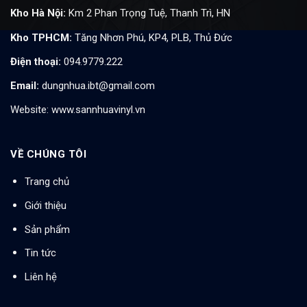
Kho Hà Nội:
Km 2 Phan Trọng Tuệ, Thanh Trì, HN
Kho TPHCM:
Tăng Nhơn Phú, KP4, PLB, Thủ Đức
Điện thoại:
094.9779.222
Email:
dungnhua.ibt@gmail.com
Website:
www.sannhuavinyl.vn
VỀ CHÚNG TÔI
Trang chủ
Giới thiệu
Sản phẩm
Tin tức
Liên hệ