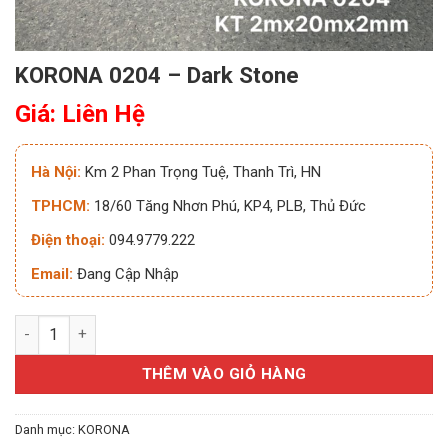
KORONA 0204 – Dark Stone
Giá: Liên Hệ
Hà Nội:
Km 2 Phan Trọng Tuệ, Thanh Trì, HN
TPHCM:
18/60 Tăng Nhơn Phú, KP4, PLB, Thủ Đức
Điện thoại:
094.9779.222
Email:
Đang Cập Nhập
KORONA 0204 – Dark Stone số lượng
THÊM VÀO GIỎ HÀNG
Danh mục:
KORONA