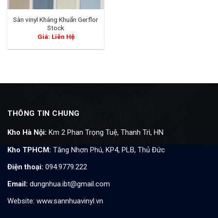
Sàn vinyl Kháng Khuẩn Gerflor
Stock
Giá: Liên Hệ
THÔNG TIN CHUNG
Kho Hà Nội:
Km 2 Phan Trọng Tuệ, Thanh Trì, HN
Kho TPHCM:
Tăng Nhơn Phú, KP4, PLB, Thủ Đức
Điện thoại:
094.9779.222
Email:
dungnhua.ibt@gmail.com
Website:
www.sannhuavinyl.vn