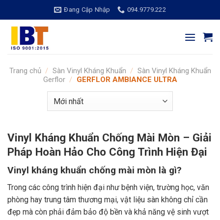
Bỏ
Đang Cập Nhập
094.9779.222
qua
nội
dung
Trang chủ
/
Sàn Vinyl Kháng Khuẩn
/
Sàn Vinyl Kháng Khuẩn
Gerflor
/
GERFLOR AMBIANCE ULTRA
Vinyl Kháng Khuẩn Chống Mài Mòn – Giải
Pháp Hoàn Hảo Cho Công Trình Hiện Đại
Vinyl kháng khuẩn chống mài mòn là gì?
Trong các công trình hiện đại như bệnh viện, trường học, văn
phòng hay trung tâm thương mại, vật liệu sàn không chỉ cần
đẹp mà còn phải đảm bảo độ bền và khả năng vệ sinh vượt