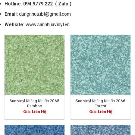
Hotline:
094.9779.222
( Zalo )
Email:
dungnhua.ibt@gmail.com
Website:
www.sannhuavinyl.vn
Sàn vinyl Kháng Khuẩn 2065
Sàn vinyl Kháng Khuẩn 2066
Bamboo
Forest
Giá: Liên Hệ
Giá: Liên Hệ